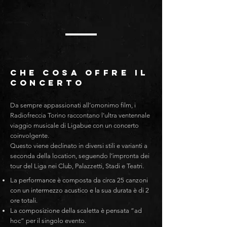
CHE COSA OFFRE IL
CONCERTO
Da sempre appassionati all’omonimo film, i
Radiofreccia Torino raccontano l’ultra ventennale
viaggio musicale di Ligabue con un concerto
coinvolgente.
Questo viene declinato in diversi stili e varianti a
seconda della location, seguendo l’impronta dei
tour del Liga nei Club, Palazzetti, Stadi e Teatri.
La performance è composta da circa 25 canzoni
con un intermezzo acustico e la sua durata è di 2
ore totali.
La composizione della scaletta è pensata “ad
hoc” per il singolo evento.