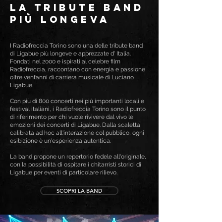
LA TRIBUTE BAND
PIù LONGEVA
I Radiofreccia Torino sono una delle tribute band
di Ligabue più longeve e apprezzate d' Italia.
Fondati nel 2000 e ispirati al celebre film
Radiofreccia, raccontano con energia e passione
oltre vent’anni di carriera musicale di Luciano
Ligabue.
Con più di 800 concerti nei più importanti locali e
festival italiani, i Radiofreccia Torino sono il punto
di riferimento per chi vuole rivivere dal vivo le
emozioni dei concerti di Ligabue. Dalla scaletta
calibrata ad hoc all'interazione col pubblico, ogni
esibizione è un'esperienza autentica.
La band propone un repertorio fedele all'originale,
con la possibilità di ospitare i chitarristi storici di
Ligabue per eventi di particolare rilievo.
SCOPRI LA BAND