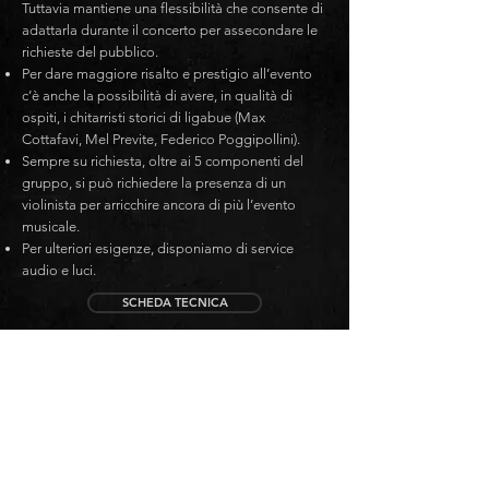
Tuttavia mantiene una flessibilità che consente di
adattarla durante il concerto per assecondare le
richieste del pubblico.
Per dare maggiore risalto e prestigio all’evento
c’è anche la possibilità di avere, in qualità di
ospiti, i chitarristi storici di ligabue (Max
Cottafavi, Mel Previte, Federico Poggipollini).
Sempre su richiesta, oltre ai 5 componenti del
gruppo, si può richiedere la presenza di un
violinista per arricchire ancora di più l’evento
musicale.
Per ulteriori esigenze, disponiamo di service
audio e luci.
SCHEDA TECNICA
ORGANIZZA IL TUO EVENTO
richiedi IL TUO
PREVENTIVO